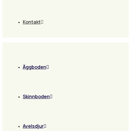
Kontakt
Äggboden
Skinnboden
Avelsdjur