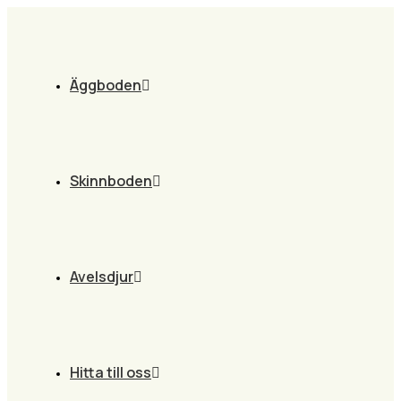
Äggboden
Skinnboden
Avelsdjur
Hitta till oss