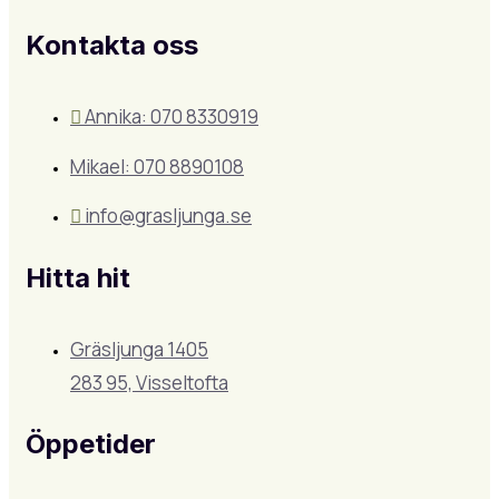
Kontakta oss
Annika: 070 8330919
Mikael: 070 8890108
info@grasljunga.se
Hitta hit
Gräsljunga 1405
283 95, Visseltofta
Öppetider